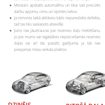
Meistars apskatīs automašīnu un tikai tad precizēs
darbu apjomu, cenu un izpildes laikus.
Ja remonta laikā atklāsies kāds neparedzēts defekts,
tad tas tiks saskaņots atsevišķi.
Jums nav jāuztraucas par rezerves daļu meklēšanu,
jo pie mums var iegādāties nepieciešamās rezerves
daļas vai arī tās pasūtīt, gadījumā, ja tās nav
pieejamas mūsu veikala plaktos
.
DZINĒJS