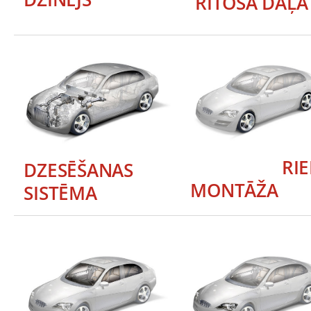
RITOŠĀ DAĻA
RIEP
DZESĒŠANAS
MONTĀŽA
SISTĒMA