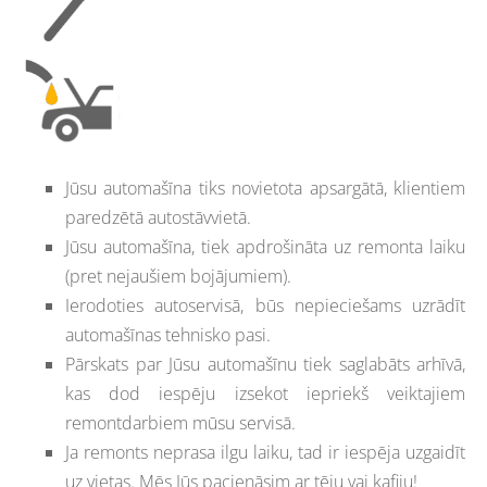
Jūsu automašīna tiks novietota apsargātā, klientiem
paredzētā autostāvvietā.
Jūsu automašīna, tiek apdrošināta uz remonta laiku
(pret nejaušiem bojājumiem).
Ierodoties autoservisā, būs nepieciešams uzrādīt
automašīnas tehnisko pasi.
Pārskats par Jūsu automašīnu tiek saglabāts arhīvā,
kas dod iespēju izsekot iepriekš veiktajiem
remontdarbiem mūsu servisā.
Ja remonts neprasa ilgu laiku, tad ir iespēja uzgaidīt
uz vietas. Mēs Jūs pacienāsim ar tēju vai kafiju!