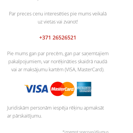
Par preces cenu interesēties pie mums veikalā
uz vietas vai zvanot!
+371 26526521
Pie mums gan par precēm, gan par saņemtajiem
pakalpojumiem, var norēķināties skaidrā naudā
vai ar maksājumu kartēm (VISA, MasterCard).
Juridiskām personām iespēja rēķinu apmaksāt
ar pārskaitījumu.
*izņemot specpasūtījumus