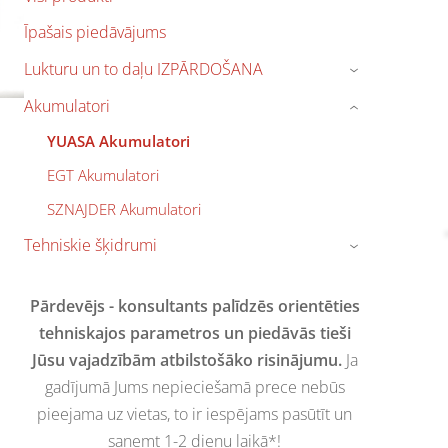
Īpašais piedāvājums
Lukturu un to daļu IZPĀRDOŠANA
›
Akumulatori
›
YUASA Akumulatori
EGT Akumulatori
SZNAJDER Akumulatori
Tehniskie šķidrumi
›
Pārdevējs - konsultants palīdzēs orientēties
tehniskajos parametros un piedāvās tieši
Jūsu vajadzībām atbilstošāko risinājumu.
Ja
gadījumā Jums nepieciešamā prece nebūs
pieejama uz vietas, to ir iespējams pasūtīt un
saņemt 1-2 dienu laikā*!