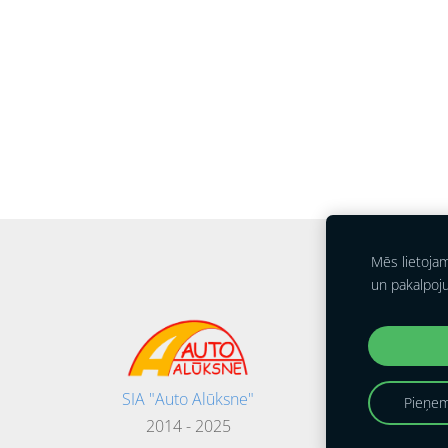
Mēs lietoja
un pakalpoj
SIA "Auto Alūksne"
Pieņem
2014 - 2025