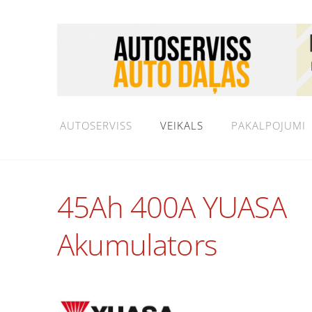
AUTOSERVISS
VEIKALS
PAKALPOJUMI
45Ah 400A YUASA
Akumulators