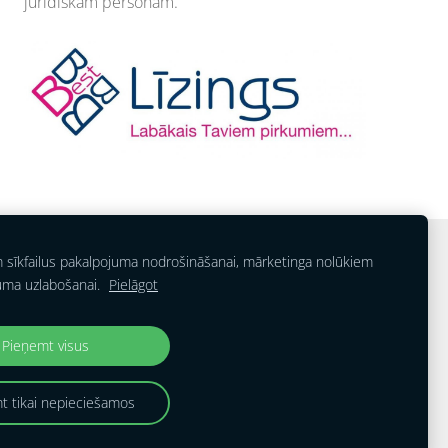
juridiskām personām.
m sīkfailus pakalpojuma nodrošināšanai, mārketinga nolūkiem
uma uzlabošanai.
Pielāgot
Pieņemt visus
t tikai nepieciešamos