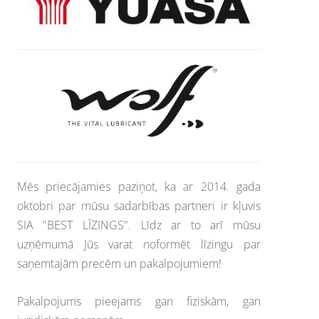
Mēs priecājamies paziņot, ka ar 2014. gada
oktobri par mūsu sadarbības partneri ir kļuvis
SIA "BEST LĪZINGS". Līdz ar to arī mūsu
uzņēmumā Jūs varat noformēt līzingu par
saņemtajām precēm un pakalpojumiem!
Pakalpojums pieejams gan fiziskām, gan