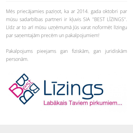
Mēs priecājamies paziņot, ka ar 2014. gada oktobri par
mūsu sadarbības partneri ir kļuvis SIA "BEST LĪZINGS".
Līdz ar to arī mūsu uzņēmumā Jūs varat noformēt līzingu
par saņemtajām precēm un pakalpojumiem!
Pakalpojums pieejams gan fiziskām, gan juridiskām
personām.