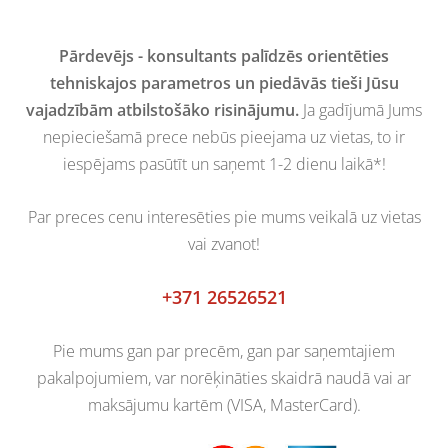
Pārdevējs - konsultants palīdzēs orientēties
tehniskajos parametros un piedāvās tieši Jūsu
vajadzībām atbilstošāko risinājumu.
Ja gadījumā Jums
nepieciešamā prece nebūs pieejama uz vietas, to ir
iespējams pasūtīt un saņemt 1-2 dienu laikā*!
Par preces cenu interesēties pie mums veikalā uz vietas
vai zvanot!
+371 26526521
Pie mums gan par precēm, gan par saņemtajiem
pakalpojumiem, var norēķināties skaidrā naudā vai ar
maksājumu kartēm (VISA, MasterCard).