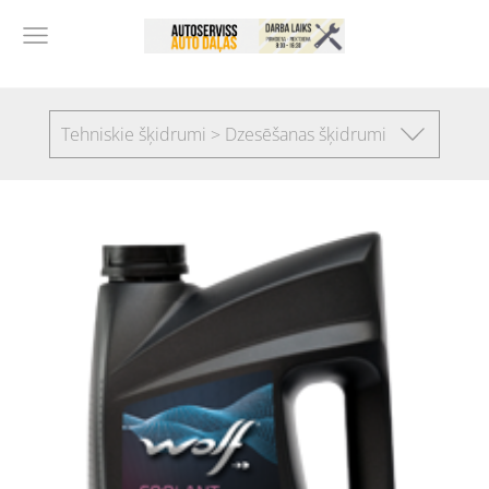
Tehniskie šķidrumi > Dzesēšanas šķidrumi