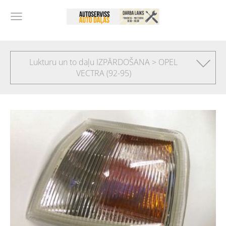
Lukturu un to daļu IZPĀRDOŠANA > OPEL
VECTRA (92-95)