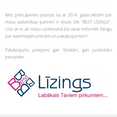
Mēs priecājamies paziņot, ka ar 2014. gada oktobri par
mūsu sadarbības partneri ir kļuvis SIA "BEST LĪZINGS".
Līdz ar to arī mūsu uzņēmumā Jūs varat noformēt līzingu
par saņemtajām precēm un pakalpojumiem!
Pakalpojums pieejams gan fiziskām, gan juridiskām
personām.