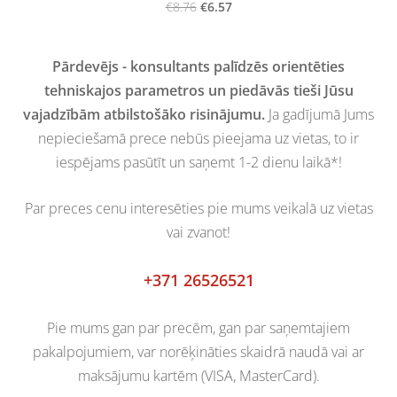
€6.57
€8.76
Pārdevējs - konsultants palīdzēs orientēties
tehniskajos parametros un piedāvās tieši Jūsu
vajadzībām atbilstošāko risinājumu.
Ja gadījumā Jums
nepieciešamā prece nebūs pieejama uz vietas, to ir
iespējams pasūtīt un saņemt 1-2 dienu laikā*!
Par preces cenu interesēties pie mums veikalā uz vietas
vai zvanot!
+371 26526521
Pie mums gan par precēm, gan par saņemtajiem
pakalpojumiem, var norēķināties skaidrā naudā vai ar
maksājumu kartēm (VISA, MasterCard).