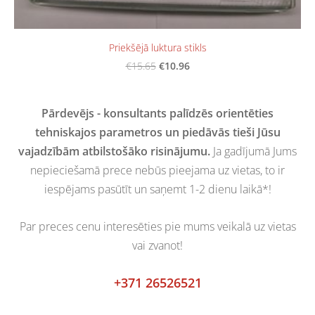
Priekšējā luktura stikls
€10.96
€15.65
Pārdevējs - konsultants palīdzēs orientēties
tehniskajos parametros un piedāvās tieši Jūsu
vajadzībām atbilstošāko risinājumu.
Ja gadījumā Jums
nepieciešamā prece nebūs pieejama uz vietas, to ir
iespējams pasūtīt un saņemt 1-2 dienu laikā*!
Par preces cenu interesēties pie mums veikalā uz vietas
vai zvanot!
+371 26526521