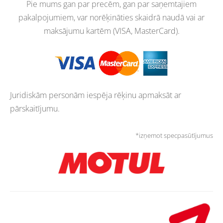
Pie mums gan par precēm, gan par saņemtajiem
pakalpojumiem, var norēķināties skaidrā naudā vai ar
maksājumu kartēm (VISA, MasterCard).
Juridiskām personām iespēja rēķinu apmaksāt ar
pārskaitījumu.
*izņemot specpasūtījumus