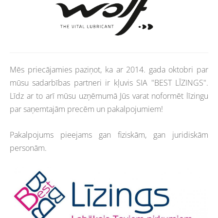
Mēs priecājamies paziņot, ka ar 2014. gada oktobri par
mūsu sadarbības partneri ir kļuvis SIA "BEST LĪZINGS".
Līdz ar to arī mūsu uzņēmumā Jūs varat noformēt līzingu
par saņemtajām precēm un pakalpojumiem!
Pakalpojums pieejams gan fiziskām, gan juridiskām
personām.