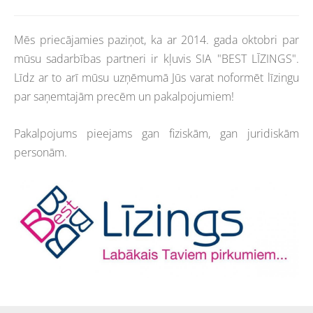
Mēs priecājamies paziņot, ka ar 2014. gada oktobri par
mūsu sadarbības partneri ir kļuvis SIA "BEST LĪZINGS".
Līdz ar to arī mūsu uzņēmumā Jūs varat noformēt līzingu
par saņemtajām precēm un pakalpojumiem!
Pakalpojums pieejams gan fiziskām, gan juridiskām
personām.