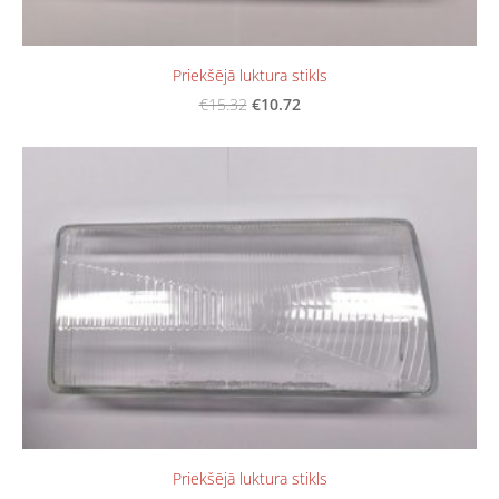
Priekšējā luktura stikls
€10.72
€15.32
Priekšējā luktura stikls