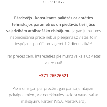
€10.72
€15.32
Pārdevējs - konsultants palīdzēs orientēties
tehniskajos parametros un piedāvās tieši Jūsu
vajadzībām atbilstošāko risinājumu.
Ja gadījumā Jums
nepieciešamā prece nebūs pieejama uz vietas, to ir
iespējams pasūtīt un saņemt 1-2 dienu laikā*!
Par preces cenu interesēties pie mums veikalā uz vietas
vai zvanot!
+371 26526521
Pie mums gan par precēm, gan par saņemtajiem
pakalpojumiem, var norēķināties skaidrā naudā vai ar
maksājumu kartēm (VISA, MasterCard).