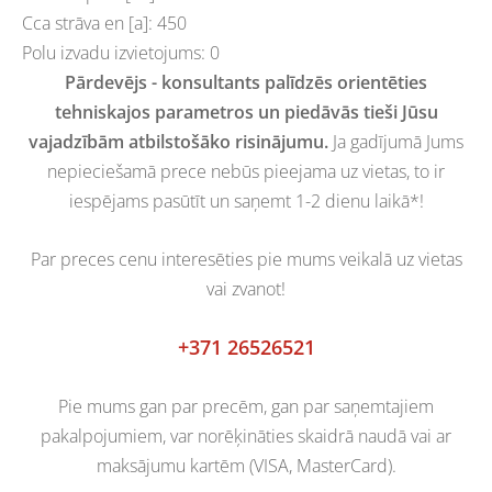
Cca strāva en [a]: 450
Polu izvadu izvietojums: 0
Pārdevējs - konsultants palīdzēs orientēties
tehniskajos parametros un piedāvās tieši Jūsu
vajadzībām atbilstošāko risinājumu.
Ja gadījumā Jums
nepieciešamā prece nebūs pieejama uz vietas, to ir
iespējams pasūtīt un saņemt 1-2 dienu laikā*!
Par preces cenu interesēties pie mums veikalā uz vietas
vai zvanot!
+371 26526521
Pie mums gan par precēm, gan par saņemtajiem
pakalpojumiem, var norēķināties skaidrā naudā vai ar
maksājumu kartēm (VISA, MasterCard).