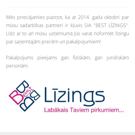
Mēs priecājamies paziņot, ka ar 2014. gada oktobri par
mūsu sadarbības partneri ir kļuvis SIA "BEST LĪZINGS".
Līdz ar to arī mūsu uzņēmumā Jūs varat noformēt līzingu
par saņemtajām precēm un pakalpojumiem!
Pakalpojums pieejams gan fiziskām, gan juridiskām
personām.