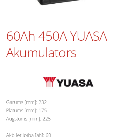
60Ah 450A YUASA
Akumulators
Garums [mm]: 232
Platums [mm]: 175
Augstums [mm]: 225
Akb ietilpība [ah]: 60