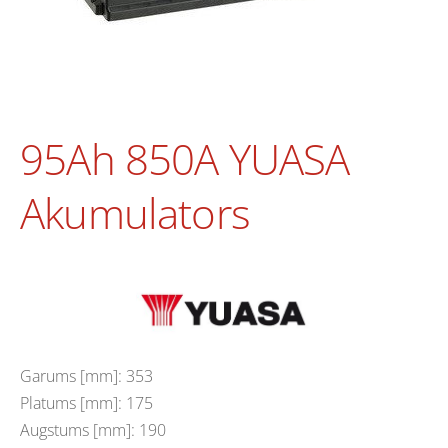
95Ah 850A YUASA
Akumulators
Garums [mm]: 353
Platums [mm]: 175
Augstums [mm]: 190