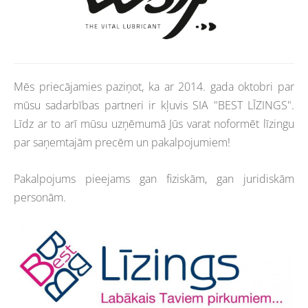
Mēs priecājamies paziņot, ka ar 2014. gada oktobri par
mūsu sadarbības partneri ir kļuvis SIA "BEST LĪZINGS".
Līdz ar to arī mūsu uzņēmumā Jūs varat noformēt līzingu
par saņemtajām precēm un pakalpojumiem!
Pakalpojums pieejams gan fiziskām, gan juridiskām
personām.