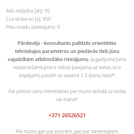
Akb ietilpība [ah]: 95
Cca strāva en [a]: 850
Polu izvadu izvietojums: 0
Pārdevējs - konsultants palīdzēs orientēties
tehniskajos parametros un piedāvās tieši Jūsu
vajadzībām atbilstošāko risinājumu.
Ja gadījumā Jums
nepieciešamā prece nebūs pieejama uz vietas, to ir
iespējams pasūtīt un saņemt 1-2 dienu laikā*!
Par preces cenu interesēties pie mums veikalā uz vietas
vai zvanot!
+371 26526521
Pie mums gan par precēm, gan par saņemtajiem