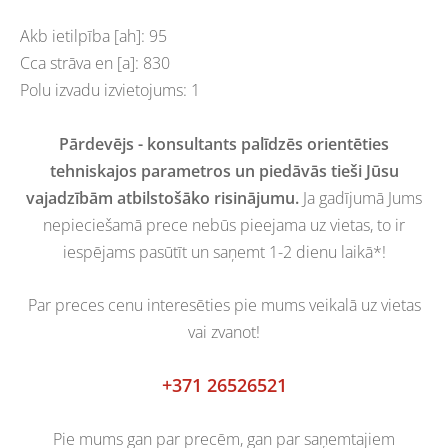
Akb ietilpība [ah]: 95
Cca strāva en [a]: 830
Polu izvadu izvietojums: 1
Pārdevējs - konsultants palīdzēs orientēties
tehniskajos parametros un piedāvās tieši Jūsu
vajadzībām atbilstošāko risinājumu.
Ja gadījumā Jums
nepieciešamā prece nebūs pieejama uz vietas, to ir
iespējams pasūtīt un saņemt 1-2 dienu laikā*!
Par preces cenu interesēties pie mums veikalā uz vietas
vai zvanot!
+371 26526521
Pie mums gan par precēm, gan par saņemtajiem