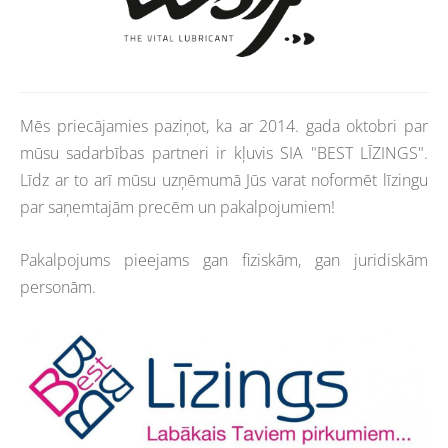
Mēs priecājamies paziņot, ka ar 2014. gada oktobri par
mūsu sadarbības partneri ir kļuvis SIA "BEST LĪZINGS".
Līdz ar to arī mūsu uzņēmumā Jūs varat noformēt līzingu
par saņemtajām precēm un pakalpojumiem!
Pakalpojums pieejams gan fiziskām, gan juridiskām
personām.