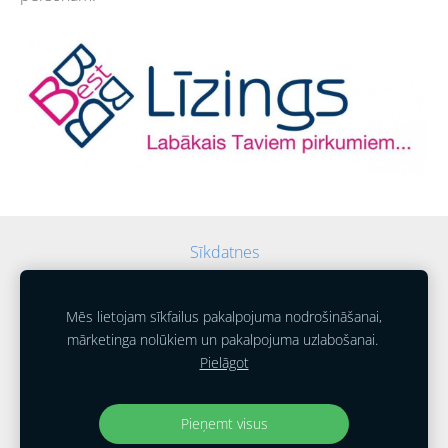
Sīkdatnes
Mēs lietojam sīkfailus pakalpojuma nodrošināšanai,
mārketinga nolūkiem un pakalpojuma uzlabošanai.
Pielāgot
SIA "Auto Alūksne"
2014 - 2025
Pieņemt visus