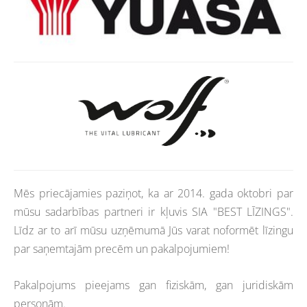
Mēs priecājamies paziņot, ka ar 2014. gada oktobri par
mūsu sadarbības partneri ir kļuvis SIA "BEST LĪZINGS".
Līdz ar to arī mūsu uzņēmumā Jūs varat noformēt līzingu
par saņemtajām precēm un pakalpojumiem!
Pakalpojums pieejams gan fiziskām, gan juridiskām
personām.