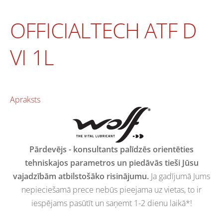
OFFICIALTECH ATF D
VI 1L
Apraksts
Pārdevējs - konsultants palīdzēs orientēties
tehniskajos parametros un piedāvās tieši Jūsu
vajadzībām atbilstošāko risinājumu.
Ja gadījumā Jums
nepieciešamā prece nebūs pieejama uz vietas, to ir
iespējams pasūtīt un saņemt 1-2 dienu laikā*!