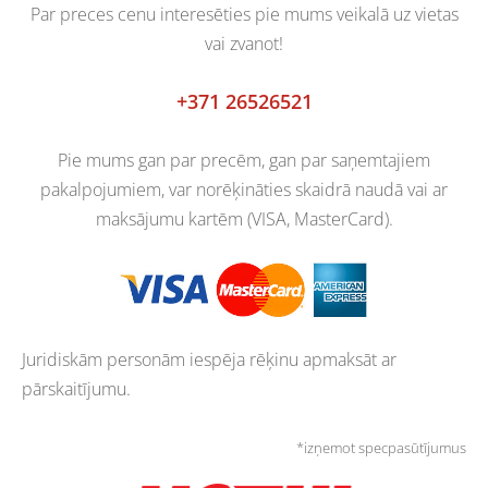
Par preces cenu interesēties pie mums veikalā uz vietas
vai zvanot!
+371 26526521
Pie mums gan par precēm, gan par saņemtajiem
pakalpojumiem, var norēķināties skaidrā naudā vai ar
maksājumu kartēm (VISA, MasterCard).
Juridiskām personām iespēja rēķinu apmaksāt ar
pārskaitījumu.
*izņemot specpasūtījumus