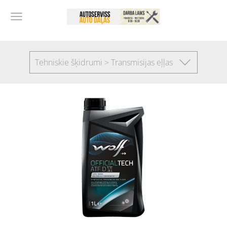
Tehniskie šķidrumi > Transmisijas eļļas