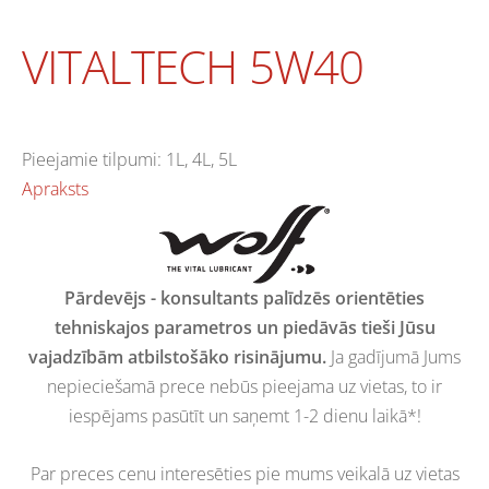
VITALTECH 5W40
Pieejamie tilpumi: 1L, 4L, 5L
Apraksts
Pārdevējs - konsultants palīdzēs orientēties
tehniskajos parametros un piedāvās tieši Jūsu
vajadzībām atbilstošāko risinājumu.
Ja gadījumā Jums
nepieciešamā prece nebūs pieejama uz vietas, to ir
iespējams pasūtīt un saņemt 1-2 dienu laikā*!
Par preces cenu interesēties pie mums veikalā uz vietas