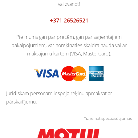
vai zvanot!
+371 26526521
Pie mums gan par precēm, gan par saņemtajiem
pakalpojumiem, var norēķināties skaidrā naudā vai ar
maksājumu kartēm (VISA, MasterCard).
Juridiskām personām iespēja rēķinu apmaksāt ar
pārskaitījumu.
*izņemot specpasūtījumus