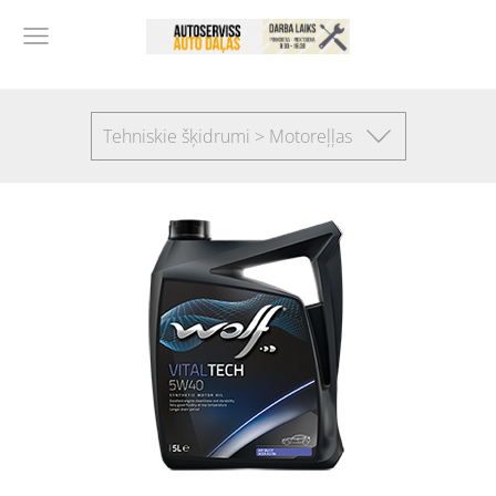
Tehniskie šķidrumi > Motoreļļas