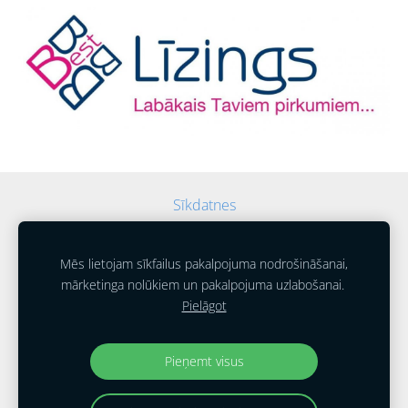
Sīkdatnes
Mēs lietojam sīkfailus pakalpojuma nodrošināšanai,
mārketinga nolūkiem un pakalpojuma uzlabošanai.
Pielāgot
SIA "Auto Alūksne"
2014 - 2025
Pieņemt visus