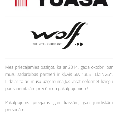
Mēs priecājamies paziņot, ka ar 2014. gada oktobri par
mūsu sadarbības partneri ir kļuvis SIA "BEST LĪZINGS".
Līdz ar to arī mūsu uzņēmumā Jūs varat noformēt līzingu
par saņemtajām precēm un pakalpojumiem!
Pakalpojums pieejams gan fiziskām, gan juridiskām
personām.