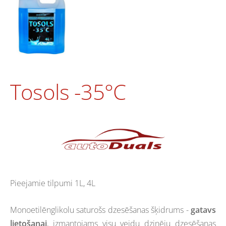
Tosols -35°C
Pieejamie tilpumi 1L, 4L
Monoetilēnglikolu saturošs dzesēšanas šķidrums -
gatavs
lietošanai
, izmantojams visu veidu dzinēju dzesēšanas