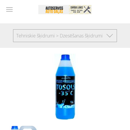
Tehniskie šķidrumi > Dzesēšanas šķidrumi