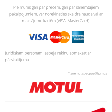
Pie mums gan par precēm, gan par saņemtajiem
pakalpojumiem, var norēķināties skaidrā naudā vai ar
maksājumu kartēm (VISA, MasterCard).
Juridiskām personām iespēja rēķinu apmaksāt ar
pārskaitījumu.
*izņemot specpasūtījumus