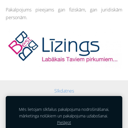
Pakalpojums pieejams gan fiziskām, gan juridiskām
personām.
Sīkdatnes
Mēs lietojam sīkfailus pakalpojuma nodrošināšanai,
mārketinga nolūkiem un pakalpojuma uzlabošanai.
Pielāgot
SIA "Auto Alūksne"