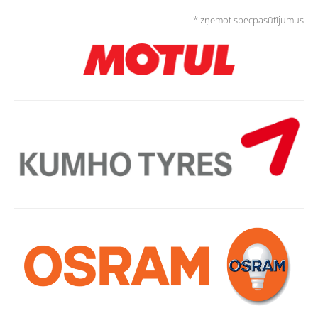
*izņemot specpasūtījumus