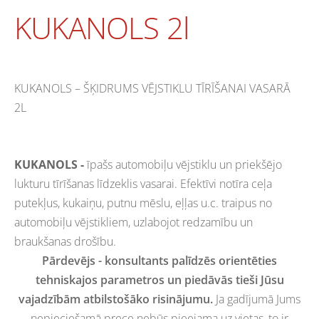
KUKANOLS 2l
KUKANOLS – ŠĶIDRUMS VĒJSTIKLU TĪRĪŠANAI VASARĀ
2L
KUKANOLS -
īpašs automobiļu vējstiklu un priekšējo
lukturu tīrīšanas līdzeklis vasarai. Efektīvi notīra ceļa
putekļus, kukaiņu, putnu mēslu, eļļas u.c. traipus no
automobiļu vējstikliem, uzlabojot redzamību un
braukšanas drošību.
Pārdevējs - konsultants palīdzēs orientēties
tehniskajos parametros un piedāvās tieši Jūsu
vajadzībām atbilstošāko risinājumu.
Ja gadījumā Jums
nepieciešamā prece nebūs pieejama uz vietas, to ir