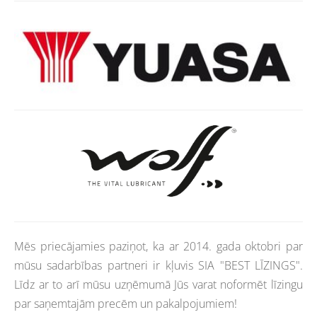
Mēs priecājamies paziņot, ka ar 2014. gada oktobri par
mūsu sadarbības partneri ir kļuvis SIA "BEST LĪZINGS".
Līdz ar to arī mūsu uzņēmumā Jūs varat noformēt līzingu
par saņemtajām precēm un pakalpojumiem!