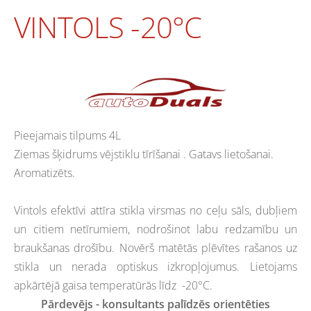
VINTOLS -20°C
Pieejamais tilpums 4L
Ziemas šķidrums vējstiklu tīrīšanai . Gatavs lietošanai.
Aromatizēts.
Vintols efektīvi attīra stikla virsmas no ceļu sāls, dubļiem
un citiem netīrumiem, nodrošinot labu redzamību un
braukšanas drošību. Novērš matētās plēvītes rašanos uz
stikla un nerada optiskus izkropļojumus. Lietojams
apkārtējā gaisa temperatūrās līdz -20°C.
Pārdevējs - konsultants palīdzēs orientēties