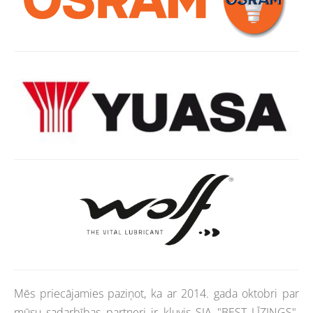
Mēs priecājamies paziņot, ka ar 2014. gada oktobri par
mūsu sadarbības partneri ir kļuvis SIA "BEST LĪZINGS".