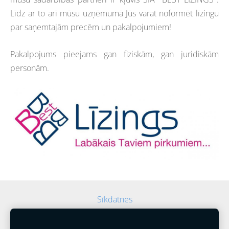
Līdz ar to arī mūsu uzņēmumā Jūs varat noformēt līzingu
par saņemtajām precēm un pakalpojumiem!
Pakalpojums pieejams gan fiziskām, gan juridiskām
personām.
Sīkdatnes