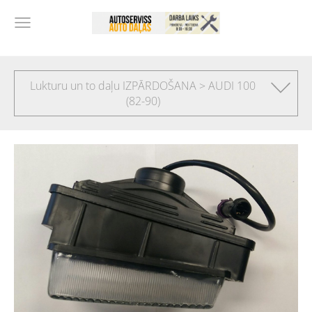
Lukturu un to daļu IZPĀRDOŠANA > AUDI 100
(82-90)