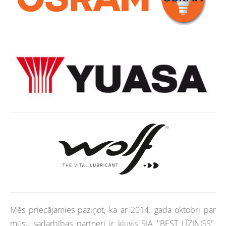
Mēs priecājamies paziņot, ka ar 2014. gada oktobri par
mūsu sadarbības partneri ir kļuvis SIA "BEST LĪZINGS".