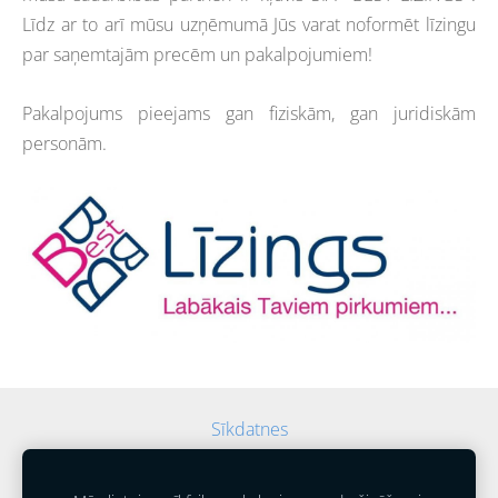
Līdz ar to arī mūsu uzņēmumā Jūs varat noformēt līzingu
par saņemtajām precēm un pakalpojumiem!
Pakalpojums pieejams gan fiziskām, gan juridiskām
personām.
Sīkdatnes