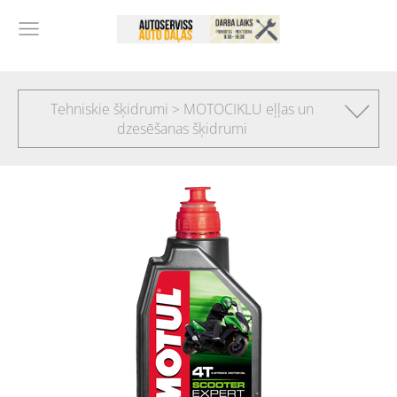
Tehniskie šķidrumi > MOTOCIKLU eļļas un
dzesēšanas šķidrumi