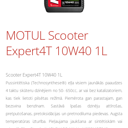
MOTUL Scooter
Expert4T 10W40 1L
Scooter Expert4T 10W40 1L
Pussintētiska (Technosynthese®) eļļa visiem jaunākās paaudzes
4 taktu skūteru dzinējiem no 50- 650cc, ar vai bez katalizatoriem,
kas tiek lietoti pilsētas režīmā. Piemērota gan parastajam, gan
bezsvina benzīnam. Sastāvā īpašas dzinēju attīrošas,
pretputošanas, pretoksidācijas un pretnodiluma piedevas. Augsta
temperatūras izturība. Pieļaujama jaukšana ar sintētiskām vai