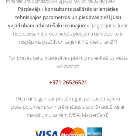
minerāleļļām. Standarti: API SJ JASO MA Nr. M033MOT049
Pārdevējs - konsultants palīdzēs orientēties
tehniskajos parametros un piedāvās tieši Jūsu
vajadzībām atbilstošāko risinājumu.
Ja gadījumā Jums
nepieciešamā prece nebūs pieejama uz vietas, to ir
iespējams pasūtīt un saņemt 1-2 dienu laikā*!
Par preces cenu interesēties pie mums veikalā uz vietas
vai zvanot!
+371 26526521
Pie mums gan par precēm, gan par saņemtajiem
pakalpojumiem, var norēķināties skaidrā naudā vai ar
maksājumu kartēm (VISA, MasterCard).