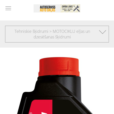
Tehniskie šķidrumi > MOTOCIKLU eļļas un
dzesēšanas šķidrumi