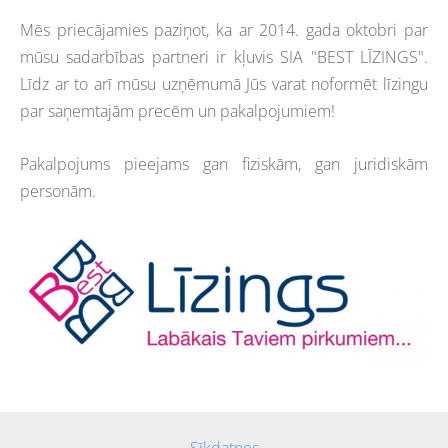
Mēs priecājamies paziņot, ka ar 2014. gada oktobri par
mūsu sadarbības partneri ir kļuvis SIA "BEST LĪZINGS".
Līdz ar to arī mūsu uzņēmumā Jūs varat noformēt līzingu
par saņemtajām precēm un pakalpojumiem!
Pakalpojums pieejams gan fiziskām, gan juridiskām
personām.