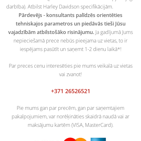
darbība). Atbilst Harley Davidson specifikācijām.
Pārdevējs - konsultants palīdzēs orientēties
tehniskajos parametros un piedāvās tieši Jūsu
vajadzībām atbilstošāko risinājumu.
Ja gadījumā Jums
nepieciešamā prece nebūs pieejama uz vietas, to ir
iespējams pasūtīt un saņemt 1-2 dienu laikā*!
Par preces cenu interesēties pie mums veikalā uz vietas
vai zvanot!
+371 26526521
Pie mums gan par precēm, gan par saņemtajiem
pakalpojumiem, var norēķināties skaidrā naudā vai ar
maksājumu kartēm (VISA, MasterCard).