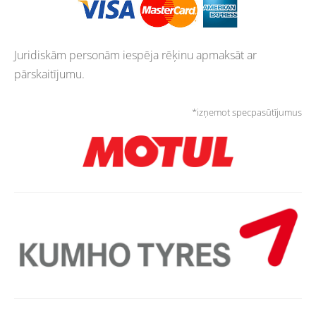
Juridiskām personām iespēja rēķinu apmaksāt ar
pārskaitījumu.
*izņemot specpasūtījumus