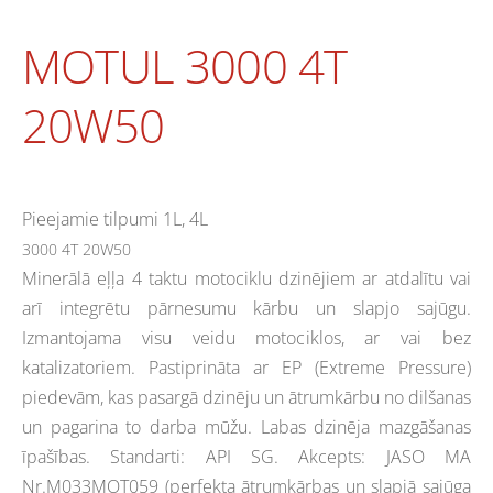
MOTUL 3000 4T
20W50
Pieejamie tilpumi 1L, 4L
3000 4T 20W50
Minerālā eļļa 4 taktu motociklu dzinējiem ar atdalītu vai
arī integrētu pārnesumu kārbu un slapjo sajūgu.
Izmantojama visu veidu motociklos, ar vai bez
katalizatoriem. Pastiprināta ar EP (Extreme Pressure)
piedevām, kas pasargā dzinēju un ātrumkārbu no dilšanas
un pagarina to darba mūžu. Labas dzinēja mazgāšanas
īpašības. Standarti: API SG. Akcepts: JASO MA
Nr.M033MOT059 (perfekta ātrumkārbas un slapjā sajūga